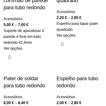
corrimão de parede
quadrado
para tubo redondo
Acessórios
2,20
€
–
2,80
€
Acessórios
Espelho para tapar pater
5,00
€
–
7,00
€
quadrado
Suporte de aparafusar à
Ver opções
parede e fixar em tubo
redondo 42,4mm
Ver opções
Pater de soldar
Espelho para tubo
para tubo redondo
redondo
Acessórios
Acessórios
6,00
€
–
8,40
€
2,00
€
–
2,80
€