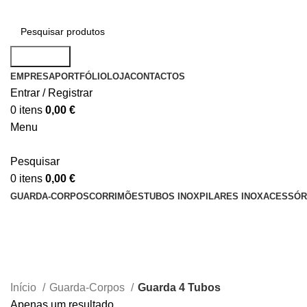
Pesquisar
EMPRESA
PORTFÓLIO
LOJA
CONTACTOS
Entrar / Registrar
0
itens
0,00
€
Menu
Pesquisar
0
itens
0,00
€
GUARDA-CORPOS
CORRIMÕES
TUBOS INOX
PILARES INOX
ACESSÓR
Guarda 4 Tubos
Início
Guarda-Corpos
Guarda 4 Tubos
Apenas um resultado