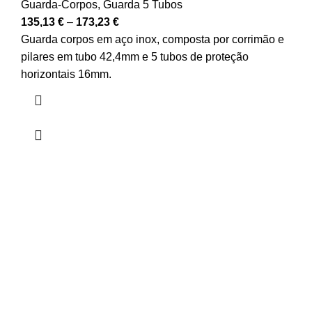
Guarda-Corpos
,
Guarda 5 Tubos
135,13
€
–
173,23
€
Guarda corpos em aço inox, composta por corrimão e
pilares em tubo 42,4mm e 5 tubos de proteção
horizontais 16mm.
Profissionalismo
Pagamentos Seguros