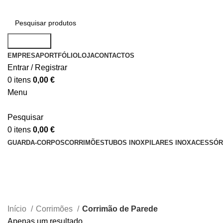
Pesquisar
EMPRESA
PORTFÓLIO
LOJA
CONTACTOS
Entrar / Registrar
0
itens
0,00
€
Menu
Pesquisar
0
itens
0,00
€
GUARDA-CORPOS
CORRIMÕES
TUBOS INOX
PILARES INOX
ACESSÓR
Corrimão de Parede
Início
Corrimões
Corrimão de Parede
Apenas um resultado